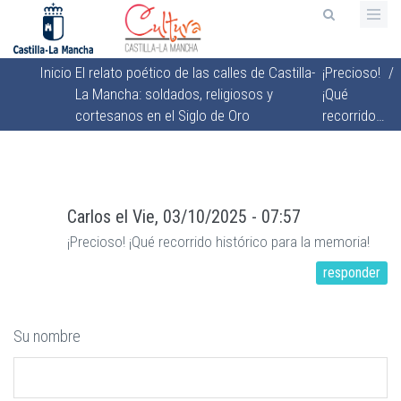
Pasar
al
contenido
Inicio
El relato poético de las calles de Castilla-
¡Precioso!
/
principal
Sobrescribir
La Mancha: soldados, religiosos y
¡Qué
enlaces
cortesanos en el Siglo de Oro
recorrido…
de
ayuda
a
la
Carlos
el
Vie, 03/10/2025 - 07:57
navegación
¡Precioso! ¡Qué recorrido histórico para la memoria!
responder
Su nombre