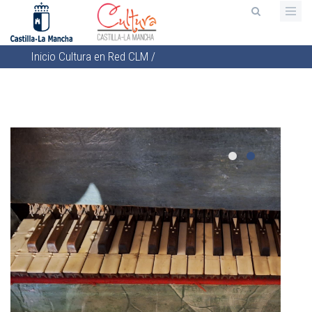
Pasar
al
contenido
Inicio
Cultura en Red CLM
/
principal
Sobrescribir
enlaces
de
ayuda
a
la
navegación