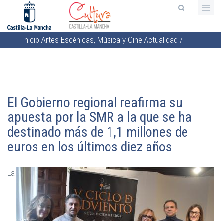
Pasar
al
contenido
Inicio
Artes Escénicas, Música y Cine
Actualidad
/
principal
Sobrescribir
enlaces
de
ayuda
El Gobierno regional reafirma su
a
apuesta por la SMR a la que se ha
la
destinado más de 1,1 millones de
navegación
euros en los últimos diez años
La