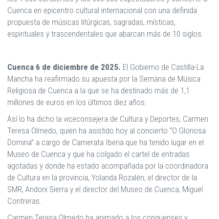
Cuenca en epicentro cultural internacional con una definida
propuesta de m
úsicas litúrgicas, sagradas, mí
sticas,
espirituales y trascendentales que abarcan m
á
s de 10 siglos.
Cuenca 6 de diciembre de 2025.
El Gobierno de Castilla-La
Mancha ha reafirmado su apuesta por la Semana de Música
Religiosa de Cuenca a la que se ha destinado más de 1,1
millones de euros en los últimos diez años.
Así lo ha dicho la viceconsejera de Cultura y Deportes, Carmen
Teresa Olmedo, quien ha asistido hoy al concierto
“
O Gloriosa
Domina”
a cargo de Camerata Iberia que ha tenido lugar en el
Museo de Cuenca y que ha colgado el cartel de entradas
agotadas y donde ha estado acompañada por la coordinadora
de Cultura en la provincia, Yolanda Rozalén; el director de la
SMR, Andoni Sierra y el director del Museo de Cuenca, Miguel
Contreras.
Carmen Teresa Olmedo ha animado a los conquenses y