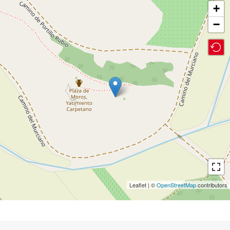
+
−
Leaflet | ©
OpenStreetMap
contributors