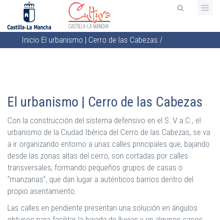
Pasar
al
contenido
Inicio
El urbanismo | Cerro de las Cabezas
/
principal
Sobrescribir
enlaces
de
ayuda
El urbanismo | Cerro de las Cabezas
a
la
Con la construcción del sistema defensivo en el S. V a.C., el
navegación
urbanismo de la Ciudad Ibérica del Cerro de las Cabezas, se va
a ir organizando entorno a unas calles principales que, bajando
desde las zonas altas del cerro, son cortadas por calles
transversales, formando pequeños grupos de casas o
“manzanas”, que dan lugar a auténticos barrios dentro del
propio asentamiento.
Las calles en pendiente presentan una solución en ángulos
obtusos para facilitar la bajada de lluvias y en algunos casos