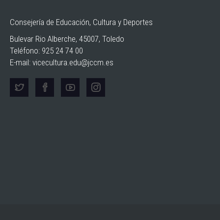
Consejería de Educación, Cultura y Deportes
Bulevar Rio Alberche, 45007, Toledo
Teléfono: 925 24 74 00
E-mail:
vicecultura.edu@jccm.es