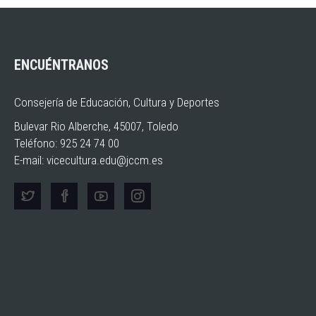
ENCUÉNTRANOS
Consejería de Educación, Cultura y Deportes
Bulevar Rio Alberche, 45007, Toledo
Teléfono: 925 24 74 00
E-mail:
vicecultura.edu@jccm.es