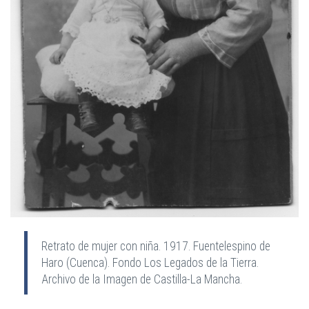
Retrato de mujer con niña. 1917. Fuentelespino de
Haro (Cuenca). Fondo Los Legados de la Tierra.
Archivo de la Imagen de Castilla-La Mancha.