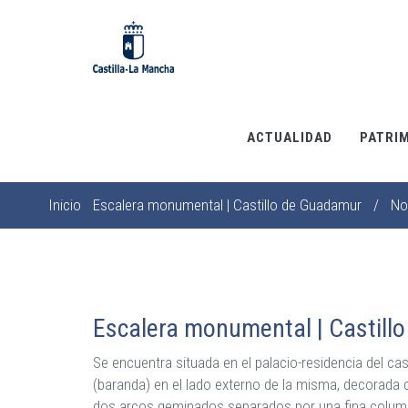
Pasar
al
contenido
principal
ACTUALIDAD
PATRI
Inicio
Escalera monumental | Castillo de Guadamur
/
No
Sobrescribir
enlaces
de
ayuda
a
Escalera monumental | Castill
la
Se encuentra situada en el palacio-residencia del ca
navegación
(baranda) en el lado externo de la misma, decorada 
dos arcos geminados separados por una fina colum