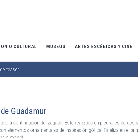
MONIO CULTURAL
MUSEOS
ARTES ESCÉNICAS Y CINE
de teaser
o de Guadamur
stillo, a continuación del zaguán. Está realizada en piedra, es de d
con elementos ornamentales de inspiración gótica. Finaliza en el pr
na o mainel.