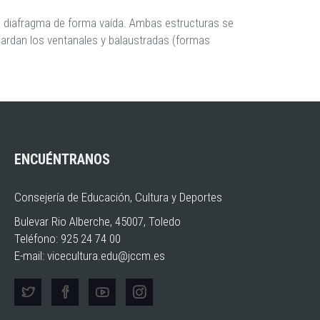
o diafragma de forma vaída. Ambas estructuras se
uardan los ventanales y balaustradas (formas
ENCUÉNTRANOS
Consejería de Educación, Cultura y Deportes
Bulevar Rio Alberche, 45007, Toledo
Teléfono: 925 24 74 00
E-mail:
vicecultura.edu@jccm.es