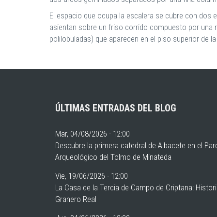
El espacio que ocupa la escalera se cubre con dos 
asientan sobre un friso corrido compuesto por una 
polilobuladas) que aparecen en el piso superior de la
ÚLTIMAS ENTRADAS DEL BLOG
Mar, 04/08/2026 - 12:00
Descubre la primera catedral de Albacete en el Pa
Arqueológico del Tolmo de Minateda
Vie, 19/06/2026 - 12:00
La Casa de la Tercia de Campo de Criptana: Histor
Granero Real