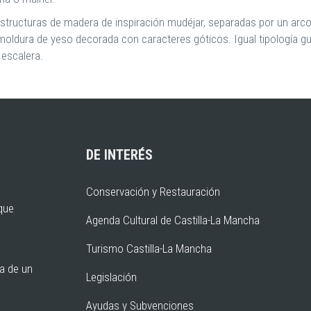
estructuras de madera de inspiración mudéjar, separadas por un arc
moldura de yeso decorada con caracteres góticos. Igual tipología g
 escalera.
DE INTERÉS
Conservación y Restauración
rque
Agenda Cultural de Castilla-La Mancha
Turismo Castilla-La Mancha
ia de un
Legislación
Ayudas y Subvenciones