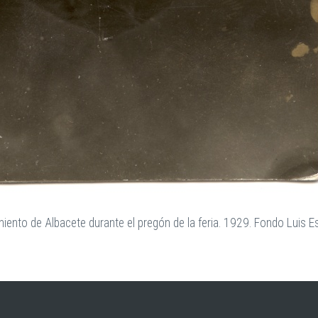
miento de Albacete durante el pregón de la feria. 1929. Fondo Luis 