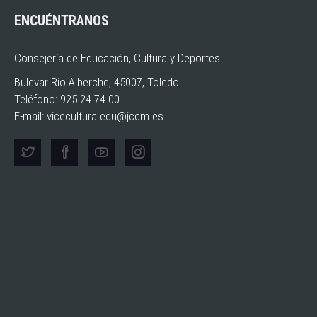
ENCUÉNTRANOS
Consejería de Educación, Cultura y Deportes
Bulevar Rio Alberche, 45007, Toledo
Teléfono: 925 24 74 00
E-mail:
vicecultura.edu@jccm.es