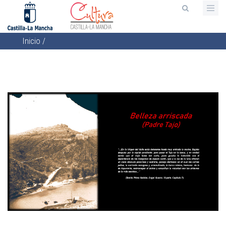
Pasar
al
contenido
Inicio
/
principal
Sobrescribir
enlaces
de
ayuda
a
la
navegación