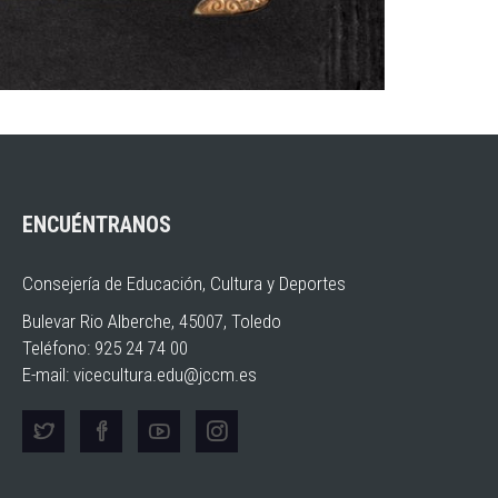
ENCUÉNTRANOS
Consejería de Educación, Cultura y Deportes
Bulevar Rio Alberche, 45007, Toledo
Teléfono: 925 24 74 00
E-mail:
vicecultura.edu@jccm.es