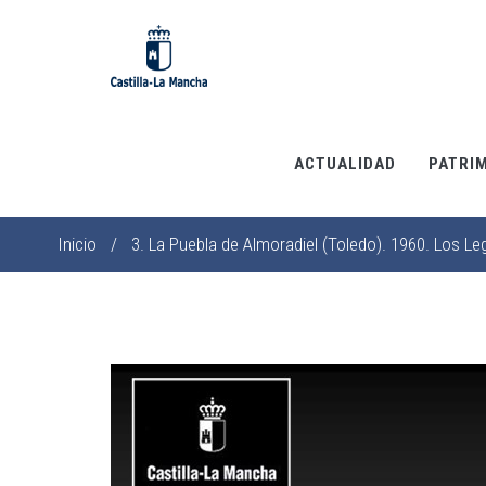
Pasar
al
contenido
principal
ACTUALIDAD
PATRI
Inicio
/
3. La Puebla de Almoradiel (Toledo). 1960. Los Le
Sobrescribir
enlaces
de
ayuda
a
la
navegación