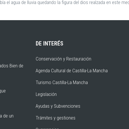
bía el agua de lluvia quedando la figura del dios realzada en este m
DE INTERÉS
Conservación y Restauración
ados Bien de
Agenda Cultural de Castilla-La Mancha
Turismo Castilla-La Mancha
rque
Legislación
Ayudas y Subvenciones
ia de un
Trámites y gestiones