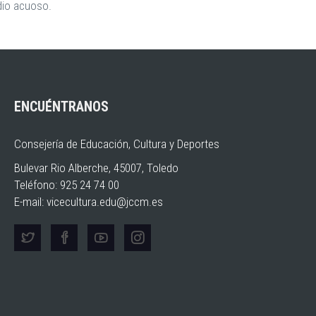
edio acuoso.
ENCUÉNTRANOS
Consejería de Educación, Cultura y Deportes
Bulevar Rio Alberche, 45007, Toledo
Teléfono: 925 24 74 00
E-mail:
vicecultura.edu@jccm.es