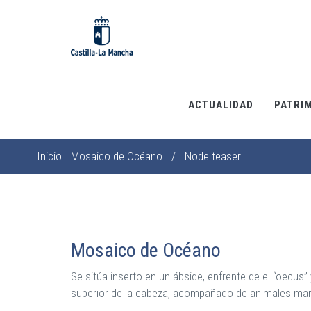
Pasar
al
contenido
principal
ACTUALIDAD
PATRI
Inicio
Mosaico de Océano
/
Node teaser
Sobrescribir
enlaces
de
ayuda
a
Mosaico de Océano
la
Se sitúa inserto en un ábside, enfrente de el “oecus”
navegación
superior de la cabeza, acompañado de animales marin