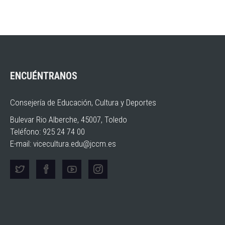
ENCUÉNTRANOS
Consejería de Educación, Cultura y Deportes
Bulevar Rio Alberche, 45007, Toledo
Teléfono: 925 24 74 00
E-mail:
vicecultura.edu@jccm.es