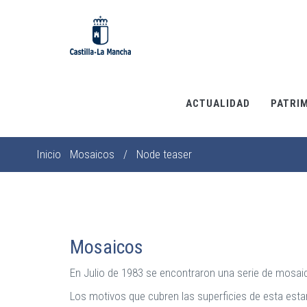
Pasar
al
contenido
principal
ACTUALIDAD
PATRI
Inicio
Mosaicos
/
Node teaser
Sobrescribir
enlaces
de
ayuda
a
Mosaicos
la
En Julio de 1983 se encontraron una serie de mosai
navegación
Los motivos que cubren las superficies de esta est