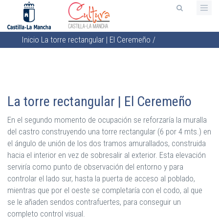
Pasar
al
contenido
Inicio
La torre rectangular | El Ceremeño
/
principal
Sobrescribir
enlaces
de
ayuda
La torre rectangular | El Ceremeño
a
la
En el segundo momento de ocupación se reforzaría la muralla
navegación
del castro construyendo una torre rectangular (6 por 4 mts.) en
el ángulo de unión de los dos tramos amurallados, construida
hacia el interior en vez de sobresalir al exterior. Esta elevación
serviría como punto de observación del entorno y para
controlar el lado sur, hasta la puerta de acceso al poblado,
mientras que por el oeste se completaría con el codo, al que
se le añaden sendos contrafuertes, para conseguir un
completo control visual.