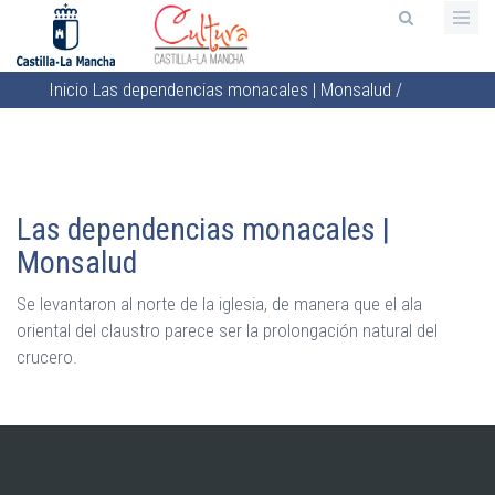
Pasar
al
contenido
Inicio
Las dependencias monacales | Monsalud
/
principal
Sobrescribir
enlaces
de
ayuda
Las dependencias monacales |
a
Monsalud
la
navegación
Se levantaron al norte de la iglesia, de manera que el ala
oriental del claustro parece ser la prolongación natural del
crucero.