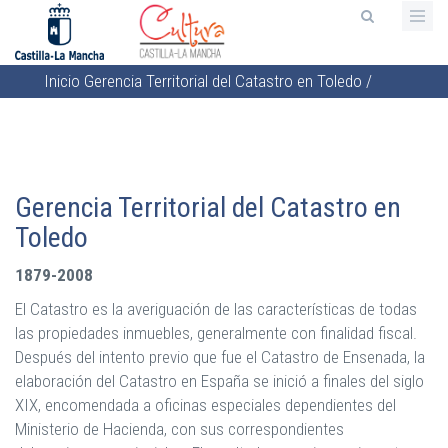
Pasar
al
contenido
Inicio
Gerencia Territorial del Catastro en Toledo
/
principal
Sobrescribir
enlaces
de
ayuda
Gerencia Territorial del Catastro en
a
Toledo
la
navegación
1879-2008
El Catastro es la averiguación de las características de todas
las propiedades inmuebles, generalmente con finalidad fiscal.
Después del intento previo que fue el Catastro de Ensenada, la
elaboración del Catastro en España se inició a finales del siglo
XIX, encomendada a oficinas especiales dependientes del
Ministerio de Hacienda, con sus correspondientes