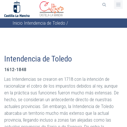
Pasar
al
contenido
Inicio
Intendencia de Toledo
/
principal
Sobrescribir
enlaces
de
ayuda
Intendencia de Toledo
a
la
1612-1848
navegación
Las Intendencias se crearon en 1718 con la intención de
racionalizar el cobro de los impuestos debidos al rey, aunque
en la práctica sus funciones fueron mucho más extensas. De
hecho, se consideran un antecedente directo de nuestras
actuales provincias. Sin embargo, la Intendencia de Toledo
abarcaba un territorio mucho más extenso que la actual
provincia, llegando incluso a zonas tan alejadas como las
actuales provincias de Soria o de Segovia. De entre la