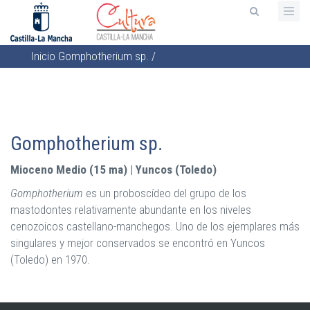
Pasar
al
contenido
Inicio
Gomphotherium sp.
/
principal
Sobrescribir
enlaces
de
ayuda
Gomphotherium sp.
a
la
Mioceno Medio (15 ma) | Yuncos (Toledo)
navegación
Gomphotherium
es un proboscídeo del grupo de los
mastodontes relativamente abundante en los niveles
cenozoicos castellano-manchegos. Uno de los ejemplares más
singulares y mejor conservados se encontró en Yuncos
(Toledo) en 1970.