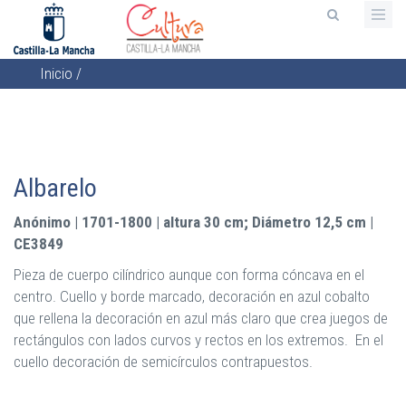
Pasar
al
contenido
Inicio
/
principal
Sobrescribir
enlaces
de
ayuda
Albarelo
a
la
Anónimo | 1701-1800 | altura 30 cm; Diámetro 12,5 cm |
navegación
CE3849
Pieza de cuerpo cilíndrico aunque con forma cóncava en el
centro. Cuello y borde marcado, decoración en azul cobalto
que rellena la decoración en azul más claro que crea juegos de
rectángulos con lados curvos y rectos en los extremos. En el
cuello decoración de semicírculos contrapuestos.