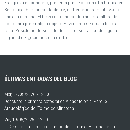
Esta pieza en concreto, presenta paralelos con otra hallada en
Segóbriga. Se representa de pie, de frente ligeramente vuelto
hacia la derecha. El brazo derecho se doblaría a la altura del
codo para portar algún objeto. El izquierdo se oculta bajo la
toga. Posiblemente se trate de la representación de alguna
dignidad del gobierno de la ciudad.
ÚLTIMAS ENTRADAS DEL BLOG
Mar, 04/08/2026 - 12:00
Descubre la primera catedral de Albacete en el Parque
Arqueológico del Tolmo de Minateda
Vie, 19/06/2026 - 12:00
La Casa de la Tercia de Campo de Criptana: Historia de un