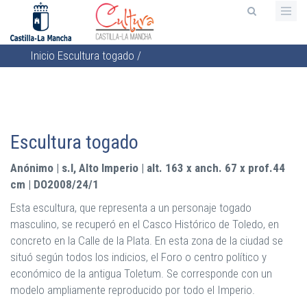
Pasar
al
contenido
Inicio
Escultura togado
/
principal
Sobrescribir
enlaces
de
ayuda
Escultura togado
a
la
Anónimo | s.I, Alto Imperio | alt. 163 x anch. 67 x prof.44
navegación
cm | DO2008/24/1
Esta escultura, que representa a un personaje togado
masculino, se recuperó en el Casco Histórico de Toledo, en
concreto en la Calle de la Plata. En esta zona de la ciudad se
situó según todos los indicios, el Foro o centro político y
económico de la antigua Toletum. Se corresponde con un
modelo ampliamente reproducido por todo el Imperio.