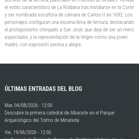
el estilo característico de La Roldana tras instalarse en la Corte
y ser nombrada escultora de cámara de Carlos II en 1692. Los
personajes configuran una escena llena de ternura, destacando
el protagonismo otorgado a San José, que deja de ser un mero
espectador, y la representación de la Virgen como una joven
madre, con expresión serena y alegre.
ÚLTIMAS ENTRADAS DEL BLOG
Mar, 04/08/2026 - 12:00
Descubre la primera catedral de Albacete en el Parque
Arqueológico del Tolmo de Minateda
Vie, 19/06/2026 - 12:00