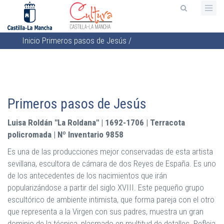
Pasar
al
contenido
Inicio
Primeros pasos de Jesús
/
principal
Sobrescribir
enlaces
de
ayuda
Primeros pasos de Jesús
a
la
Luisa Roldán "La Roldana" | 1692-1706 |
Terracota
navegación
policromada |
Nº Inventario 9858
Es una de las producciones mejor conservadas de esta artista
sevillana, escultora de cámara de dos Reyes de España. Es uno
de los antecedentes de los nacimientos que irán
popularizándose a partir del siglo XVIII.
Este pequeño grupo
escultórico de ambiente intimista, que forma pareja con el otro
que representa a la Virgen con sus padres, muestra un gran
dominio de la técnica, plasmado en multitud de detalles. Refleja