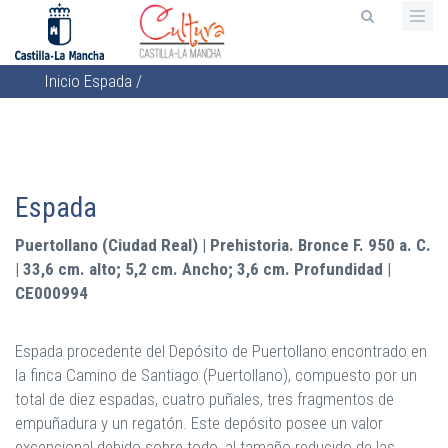
Pasar
al
contenido
Inicio
Espada
/
principal
Sobrescribir
enlaces
de
ayuda
Espada
a
la
Puertollano (Ciudad Real) | Prehistoria. Bronce F. 950 a. C.
navegación
| 33,6 cm. alto; 5,2 cm. Ancho; 3,6 cm. Profundidad |
CE000994
Espada procedente del Depósito de Puertollano encontrado en
la finca Camino de Santiago (Puertollano), compuesto por un
total de diez espadas, cuatro puñales, tres fragmentos de
empuñadura y un regatón. Este depósito posee un valor
excepcional debido sobre todo, al tamaño reducido de las