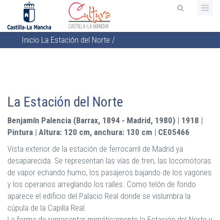
Pasar
al
contenido
Inicio
La Estación del Norte
/
principal
Sobrescribir
enlaces
de
ayuda
La Estación del Norte
a
la
Benjamín Palencia (Barrax, 1894 - Madrid, 1980) | 1918 |
navegación
Pintura | Altura: 120 cm, anchura: 130 cm | CE05466
Vista exterior de la estación de ferrocarril de Madrid ya
desaparecida. Se representan las vías de tren, las locomotoras
de vapor echando humo, los pasajeros bajando de los vagones
y los operarios arreglando los raíles. Como telón de fondo
aparece el edificio del Palacio Real donde se vislumbra la
cúpula de la Capilla Real.
La forma de representar miméticamente la Estación del Norte y