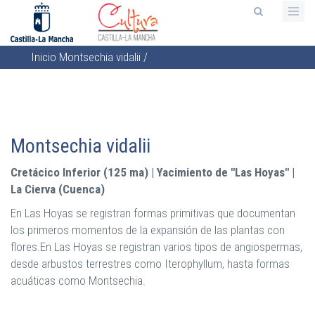
Pasar
al
contenido
Inicio
Montsechia vidalii
/
principal
Sobrescribir
enlaces
de
ayuda
Montsechia vidalii
a
la
Cretácico Inferior (125 ma) | Yacimiento de "Las Hoyas" |
navegación
La Cierva (Cuenca)
En Las Hoyas se registran formas primitivas que documentan
los primeros momentos de la expansión de las plantas con
flores.En Las Hoyas se registran varios tipos de angiospermas,
desde arbustos terrestres como Iterophyllum, hasta formas
acuáticas como Montsechia.