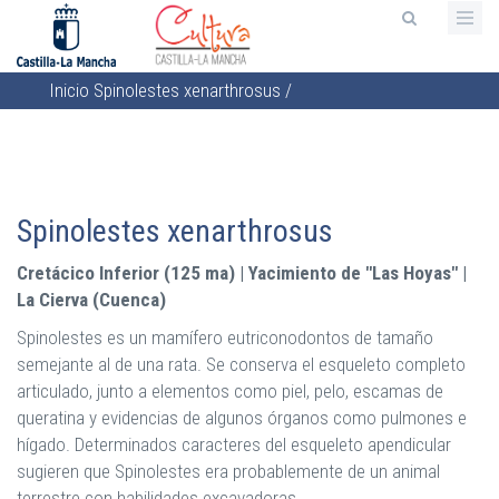
Pasar
al
contenido
Inicio
Spinolestes xenarthrosus
/
principal
Sobrescribir
enlaces
de
ayuda
Spinolestes xenarthrosus
a
la
Cretácico Inferior (125 ma) | Yacimiento de "Las Hoyas" |
navegación
La Cierva (Cuenca)
Spinolestes es un mamífero eutriconodontos de tamaño
semejante al de una rata. Se conserva el esqueleto completo
articulado, junto a elementos como piel, pelo, escamas de
queratina y evidencias de algunos órganos como pulmones e
hígado. Determinados caracteres del esqueleto apendicular
sugieren que Spinolestes era probablemente de un animal
terrestre con habilidades excavadoras.