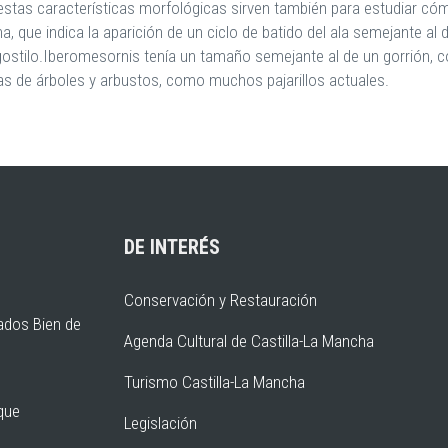
stas características morfológicas sirven también para estudiar cóm
que indica la aparición de un ciclo de batido del ala semejante al de
gostilo.Iberomesornis tenía un tamaño semejante al de un gorrión, c
mas de árboles y arbustos, como muchos pajarillos actuales.
DE INTERÉS
Conservación y Restauración
ados Bien de
Agenda Cultural de Castilla-La Mancha
Turismo Castilla-La Mancha
rque
Legislación