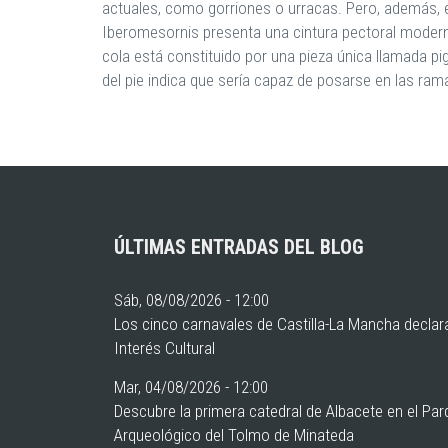
actuales, como gorriones o urracas. Pero, además, e
Iberomesornis presenta una cintura pectoral moderna, 
cola está constituido por una pieza única llamada pi
del pie indica que sería capaz de posarse en las ra
ÚLTIMAS ENTRADAS DEL BLOG
Sáb, 08/08/2026 - 12:00
Los cinco carnavales de Castilla-La Mancha declar
Interés Cultural
Mar, 04/08/2026 - 12:00
Descubre la primera catedral de Albacete en el Pa
Arqueológico del Tolmo de Minateda