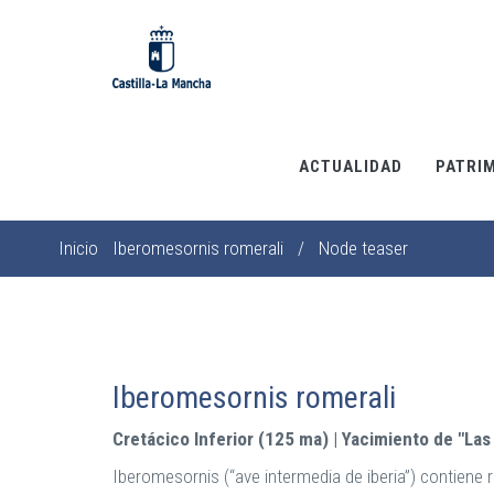
Pasar
al
contenido
principal
ACTUALIDAD
PATRI
Inicio
Iberomesornis romerali
/
Node teaser
Sobrescribir
enlaces
de
ayuda
a
Iberomesornis romerali
la
Cretácico Inferior (125 ma) | Yacimiento de "Las
navegación
Iberomesornis (“ave intermedia de iberia”) contiene