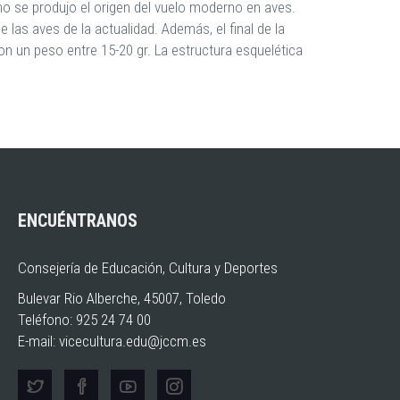
o se produjo el origen del vuelo moderno en aves.
 las aves de la actualidad. Además, el final de la
on un peso entre 15-20 gr. La estructura esquelética
ENCUÉNTRANOS
Consejería de Educación, Cultura y Deportes
Bulevar Rio Alberche, 45007, Toledo
Teléfono: 925 24 74 00
E-mail:
vicecultura.edu@jccm.es