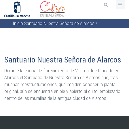
Pasar
al
contenido
Inicio
Santuario Nuestra Señora de Alarcos
/
principal
Sobrescribir
enlaces
de
ayuda
Santuario Nuestra Señora de Alarcos
a
la
Durante la época de florecimiento de Villareal fue fundado en
navegación
Alarcos el Santuario de Nuestra Señora de Alarcos que, tras
muchas reestructuraciones, que impiden conocer la planta
original, aún se encuentra en pie y abierto al culto, emplazado
dentro de las murallas de la antigua ciudad de Alarcos.