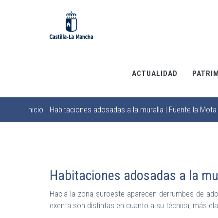
Pasar
al
contenido
principal
ACTUALIDAD
PATRI
Inicio
Habitaciones adosadas a la muralla | Fuente la Mota
Sobrescribir
enlaces
de
ayuda
a
Habitaciones adosadas a la mur
la
Hacia la zona suroeste aparecen derrumbes de adobe
navegación
exenta son distintas en cuanto a su técnica, más el