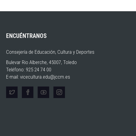
ENCUÉNTRANOS
Consejería de Educación, Cultura y Deportes
Bulevar Rio Alberche, 45007, Toledo
Teléfono: 925 24 74 00
E-mail:
vicecultura.edu@jccm.es