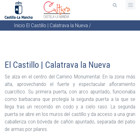
Pasar
al
contenido
Inicio
El Castillo | Calatrava la Nueva
/
principal
Sobrescribir
enlaces
de
ayuda
El Castillo | Calatrava la Nueva
a
la
Se alza en el centro del Camino Monumental. En la zona más
navegación
alta, aprovechando el fuerte y espectacular afloramiento
cuarcítico. Su primera puerta, con arco apuntado, funcionaba
como barbacana que protegía la segunda puerta a la que se
llega tras un recorrido en codo y a cielo raso. La segunda
puerta se abre en los muros del castillo y da acceso a una gran
caballeriza con bóveda de cañón apuntado, separada del patio
de armas por pilares.