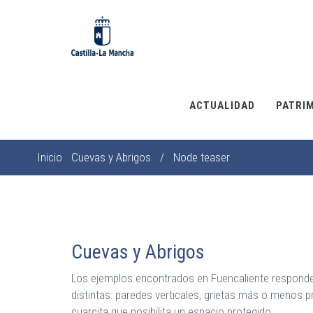
Pasar
al
contenido
principal
ACTUALIDAD
PATRI
Inicio
Cuevas y Abrigos
/
Node teaser
Sobrescribir
enlaces
de
ayuda
a
Cuevas y Abrigos
la
Los ejemplos encontrados en Fuencaliente responde
navegación
distintas: paredes verticales, grietas más o menos p
cuarcita que posibilita un espacio protegido.