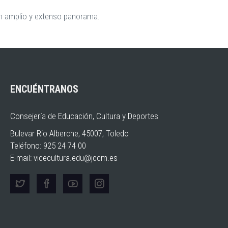
 un amplio y extenso panorama.
ENCUÉNTRANOS
Consejería de Educación, Cultura y Deportes
Bulevar Rio Alberche, 45007, Toledo
Teléfono: 925 24 74 00
E-mail:
vicecultura.edu@jccm.es