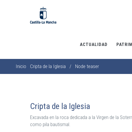
Pasar
al
contenido
principal
ACTUALIDAD
PATRI
Inicio
Cripta de la Iglesia
/
Node teaser
Sobrescribir
enlaces
de
ayuda
a
Cripta de la Iglesia
la
Excavada en la roca dedicada a la Virgen de la Soterra
navegación
como pila bautismal.