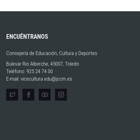
ENCUÉNTRANOS
Consejería de Educación, Cultura y Deportes
Bulevar Rio Alberche, 45007, Toledo
Teléfono: 925 24 74 00
E-mail:
vicecultura.edu@jccm.es