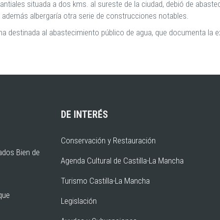
tiales situada a dos kms. al sureste de la ciudad, debió de abastec
ue además albergaría otra serie de construcciones notables.
sterna destinada al abastecimiento público de agua, que documenta la
DE INTERÉS
Conservación y Restauración
ados Bien de
Agenda Cultural de Castilla-La Mancha
Turismo Castilla-La Mancha
rque
Legislación