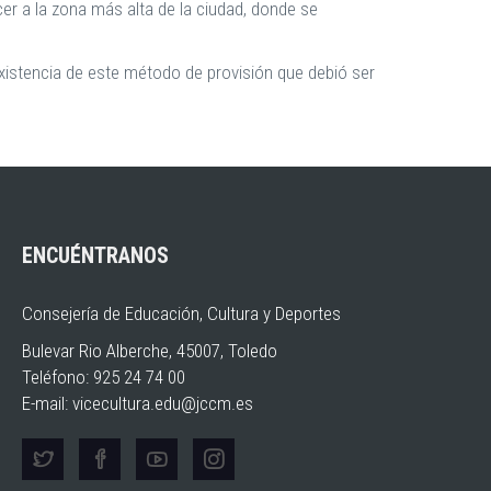
er a la zona más alta de la ciudad, donde se
 existencia de este método de provisión que debió ser
ENCUÉNTRANOS
Consejería de Educación, Cultura y Deportes
Bulevar Rio Alberche, 45007, Toledo
Teléfono: 925 24 74 00
E-mail:
vicecultura.edu@jccm.es