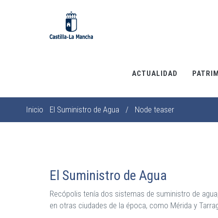
Pasar
al
contenido
principal
ACTUALIDAD
PATRI
Inicio
El Suministro de Agua
/
Node teaser
Sobrescribir
enlaces
de
ayuda
a
El Suministro de Agua
la
Recópolis tenía dos sistemas de suministro de agua, 
navegación
en otras ciudades de la época, como Mérida y Tarra