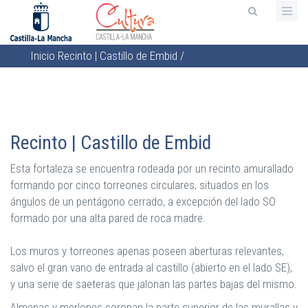
Pasar
al
contenido
Inicio
Recinto | Castillo de Embid
/
principal
Sobrescribir
enlaces
de
ayuda
Recinto | Castillo de Embid
a
la
Esta fortaleza se encuentra rodeada por un recinto amurallado
navegación
formando por cinco torreones circulares, situados en los
ángulos de un pentágono cerrado, a excepción del lado SO
formado por una alta pared de roca madre.
Los muros y torreones apenas poseen aberturas relevantes,
salvo el gran vano de entrada al castillo (abierto en el lado SE),
y una serie de saeteras que jalonan las partes bajas del mismo.
Almenas y merlones coronan la parte superior de las murallas y