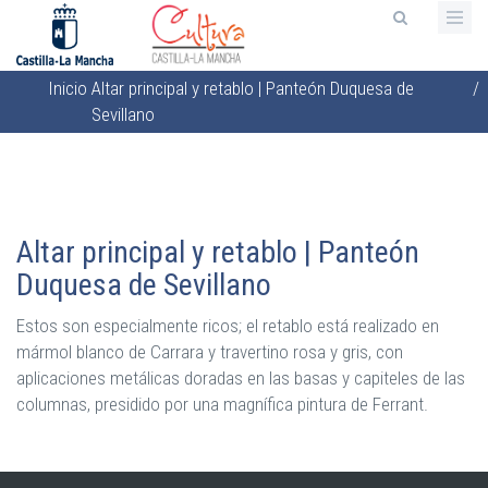
Pasar
al
contenido
Inicio
Altar principal y retablo | Panteón Duquesa de
/
principal
Sobrescribir
Sevillano
enlaces
de
ayuda
a
Altar principal y retablo | Panteón
la
Duquesa de Sevillano
navegación
Estos son especialmente ricos; el retablo está realizado en
mármol blanco de Carrara y travertino rosa y gris, con
aplicaciones metálicas doradas en las basas y capiteles de las
columnas, presidido por una magnífica pintura de Ferrant.