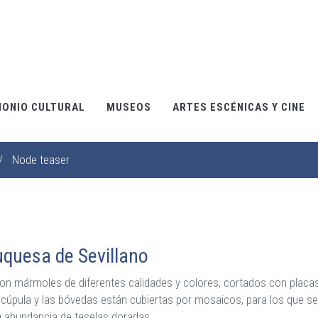
MONIO CULTURAL
MUSEOS
ARTES ESCÉNICAS Y CINE
/
Node teaser
Duquesa de Sevillano
on mármoles de diferentes calidades y colores, cortados con placas
úpula y las bóvedas están cubiertas por mosaicos, para los que se 
a abundancia de teselas doradas.