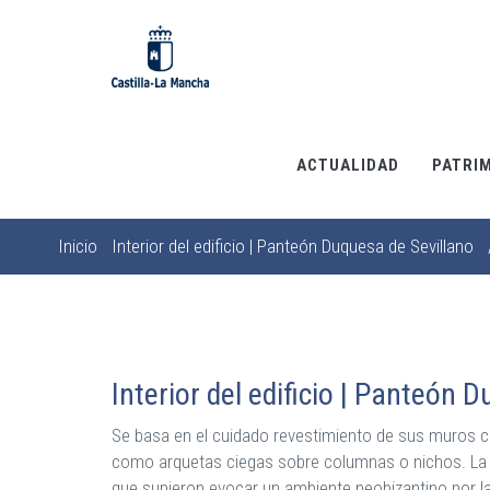
Pasar
al
contenido
principal
ACTUALIDAD
PATRI
Inicio
Interior del edificio | Panteón Duquesa de Sevillano
Sobrescribir
enlaces
de
ayuda
a
Interior del edificio | Panteón 
la
Se basa en el cuidado revestimiento de sus muros c
navegación
como arquetas ciegas sobre columnas o nichos. La c
que supieron evocar un ambiente neobizantino por l