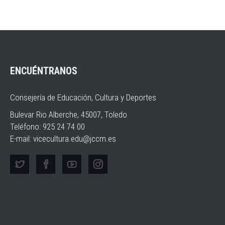
ENCUÉNTRANOS
Consejería de Educación, Cultura y Deportes
Bulevar Rio Alberche, 45007, Toledo
Teléfono: 925 24 74 00
E-mail:
vicecultura.edu@jccm.es