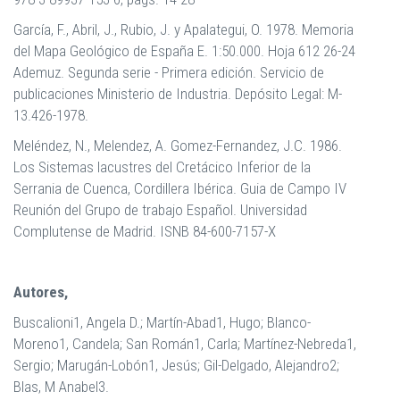
García, F., Abril, J., Rubio, J. y Apalategui, O. 1978. Memoria
del Mapa Geológico de España E. 1:50.000. Hoja 612 26-24
Ademuz. Segunda serie - Primera edición. Servicio de
publicaciones Ministerio de Industria. Depósito Legal: M-
13.426-1978.
Meléndez, N., Melendez, A. Gomez-Fernandez, J.C. 1986.
Los Sistemas lacustres del Cretácico Inferior de la
Serrania de Cuenca, Cordillera Ibérica. Guia de Campo IV
Reunión del Grupo de trabajo Español. Universidad
Complutense de Madrid. ISNB 84-600-7157-X
Autores,
Buscalioni1, Angela D.; Martín-Abad1, Hugo; Blanco-
Moreno1, Candela; San Román1, Carla; Martínez-Nebreda1,
Sergio; Marugán-Lobón1, Jesús; Gil-Delgado, Alejandro2;
Blas, M Anabel3.