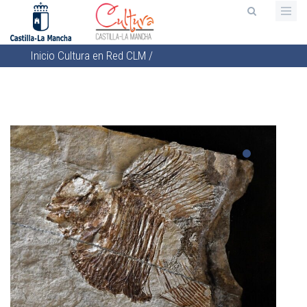
Pasar
al
contenido
Inicio
Cultura en Red CLM
/
principal
Sobrescribir
enlaces
de
ayuda
a
la
navegación