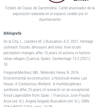
Fósiles de Casas de Garcimolina. Cartel anunciador de la
exposición realizada en el espacio cedido por el
Ayuntamiento
Bibliografía
De la Cita, L., Llandres M. y Buscalioni, A.D. 2021.
Heritage
outreach, fossils, dinosaurs and sites: how locals'
perception changes after 10 years of actions in historic
urban villages (Cuenca, Spain). Geoheritage 13.3 (2021):
53.
Fregenal-Martínez, MA., Meléndez Hevia, N. 2016.
Environmental reconstruction: a historical review. Las
Hoyas: A Cretaceous Wetland.: A multidisciplinary
synthesis after 25 years of research on an exceptional
fossil Lagerstätte from Spain. / Francisco José Poyato
Ariza (ed. lit.), Ángela Delgado Buscalioni (ed. lit.), ISBN
978-3-89937-153-6, págs.
14-28