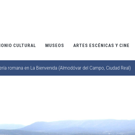
MONIO CULTURAL
MUSEOS
ARTES ESCÉNICAS Y CINE
dería romana en La Bienvenida (Almodóvar del Campo, Ciudad Real)