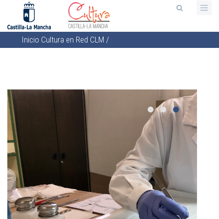
Pasar
al
contenido
Inicio
Cultura en Red CLM
/
principal
Sobrescribir
enlaces
de
ayuda
a
la
navegación