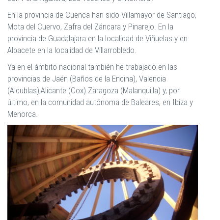
En la provincia de Cuenca han sido Villamayor de Santiago,
Mota del Cuervo, Zafra del Záncara y Pinarejo. En la
provincia de Guadalajara en la localidad de Viñuelas y en
Albacete en la localidad de Villarrobledo.
Ya en el ámbito nacional también he trabajado en las
provincias de Jaén (Baños de la Encina), Valencia
(Alcublas),Alicante (Cox) Zaragoza (Malanquilla) y, por
último, en la comunidad autónoma de Baleares, en Ibiza y
Menorca.