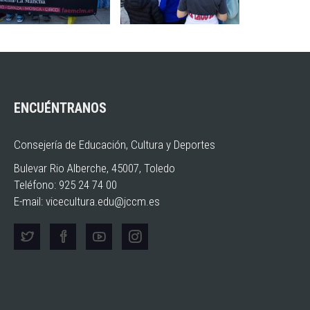
ENCUÉNTRANOS
Consejería de Educación, Cultura y Deportes
Bulevar Rio Alberche, 45007, Toledo
Teléfono: 925 24 74 00
E-mail:
vicecultura.edu@jccm.es