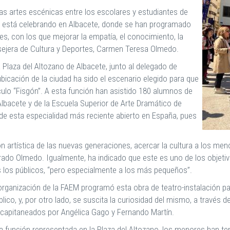
as artes escénicas entre los escolares y estudiantes de
 se está celebrando en Albacete, donde se han programado
s, con los que mejorar la empatía, el conocimiento, la
onsejera de Cultura y Deportes, Carmen Teresa Olmedo.
Plaza del Altozano de Albacete, junto al delegado de
bicación de la ciudad ha sido el escenario elegido para que
ulo “Fisgón”. A esta función han asistido 180 alumnos de
lbacete y de la Escuela Superior de Arte Dramático de
de esta especialidad más reciente abierto en España, pues
ón artística de las nuevas generaciones, acercar la cultura a los m
rado Olmedo. Igualmente, ha indicado que este es uno de los objetiv
os los públicos, “pero especialmente a los más pequeños”.
a organización de la FAEM programó esta obra de teatro-instalación 
blico, y, por otro lado, se suscita la curiosidad del mismo, a través 
tas capitaneados por Angélica Gago y Fernando Martín.
la función representada en la Plaza del Altozano, los menores han ten