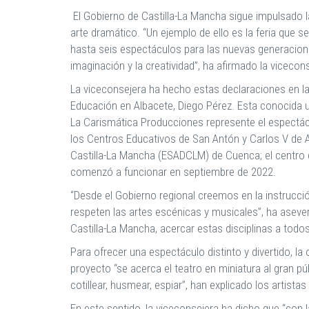
El Gobierno de Castilla-La Mancha sigue impulsado l
arte dramático. “Un ejemplo de ello es la feria que
hasta seis espectáculos para las nuevas generacione
imaginación y la creatividad”, ha afirmado la vicec
La viceconsejera ha hecho estas declaraciones en la 
Educación en Albacete, Diego Pérez. Esta conocida u
La Carismática Producciones represente el espectác
los Centros Educativos de San Antón y Carlos V de A
Castilla-La Mancha (ESADCLM) de Cuenca; el centro 
comenzó a funcionar en septiembre de 2022.
“Desde el Gobierno regional creemos en la instrucci
respeten las artes escénicas y musicales”, ha aseve
Castilla-La Mancha, acercar estas disciplinas a tod
Para ofrecer una espectáculo distinto y divertido, l
proyecto “se acerca el teatro en miniatura al gran pú
cotillear, husmear, espiar”, han explicado los artis
En este sentido, la viceconsejera ha dicho que “con 