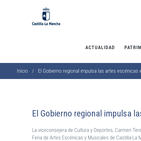
Pasar
al
contenido
principal
ACTUALIDAD
PATRI
Inicio
/
El Gobierno regional impulsa las artes escénicas 
Sobrescribir
enlaces
de
ayuda
a
El Gobierno regional impulsa la
la
navegación
La viceconsejera de Cultura y Deportes, Carmen Ter
Feria de Artes Escénicas y Musicales de Castilla-La 