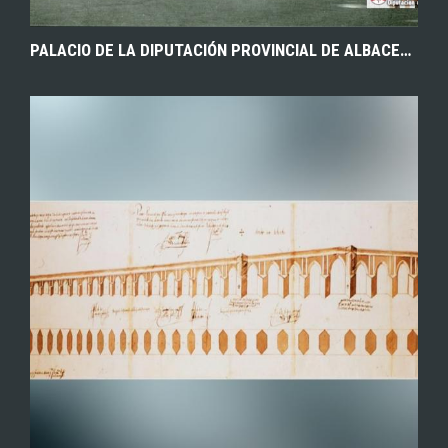
PALACIO DE LA DIPUTACIÓN PROVINCIAL DE ALBACETE. MEMORIA SOBRE EL DESENVOLVIMIENTO Y PROGRESO DE LA ADMINISTRACIÓN PROVINCIAL. 1923-28. ARCHIVO DE LA DIPUTACIÓN PROVINCIAL DE ALBACETE.
EXPLORAR
ZOOM