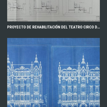
PROYECTO DE REHABILITACIÓN DEL TEATRO CIRCO DE ALBACETE, PRINCIPAL EXPONENTE EN ESPAÑA DE LOS TEATROS CONSTRUIDOS EN LA SEGUNDA MITAD DEL SIGLO XIX ENTORNO A UNA ESTRUCTURA CUBIERTA SOSTENIDA POR COLUMNAS DE HIERRO. 2000. ARCHIVO DE CASTILLA-LA MANCHA.
EXPLORAR
ZOOM