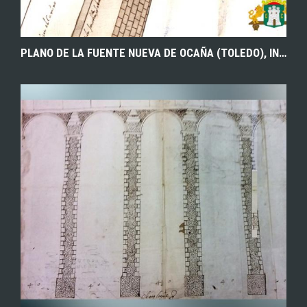
PLANO DE LA FUENTE NUEVA DE OCAÑA (TOLEDO), INCLUIDO EN LOS AUTOS DEL PLEITO MANTENIDO ENTRE ESTA VILLA Y LAS MONJAS DEL CONVENTO DE SANTA CLARA POR EL APROVECHAMIENTO DE LAS AGUAS SOBRANTES. 1724. ARCHIVO MUNICIPAL DE OCAÑA.
EXPLORAR
ZOOM