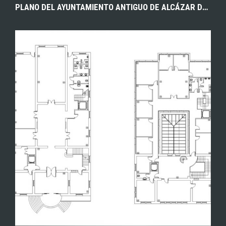
PLANO DEL AYUNTAMIENTO ANTIGUO DE ALCÁZAR DE SAN JUAN (CIUDAD REAL), OBRA DEL ARQUITECTO CRÍSPULO MORO CABEZA, AUTOR DE EDIFICIOS EMBLEMÁTICOS COMO EL CINE DORÉ EN MADRID. 1925. ARCHIVO MUNICIPAL DE ALCÁZAR DE SAN JUAN.
EXPLORAR
ZOOM