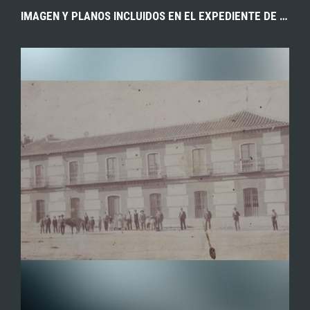
IMAGEN Y PLANOS INCLUIDOS EN EL EXPEDIENTE DE DECLARACIÓN DE BIENES DE INTERÉS CULTURAL DEL EDIFICIO DEL AYUNTAMIENTO DE YUNCOS (TOLEDO), CONSTRUIDO POR EL ARQUITECTO NARCISO CLAVERÍA EN 1926, EN ESTILO NEOMUDÉJAR. 1996. ARCHIVO MUNICIPAL DE YUNCOS.
EXPLORAR
ZOOM