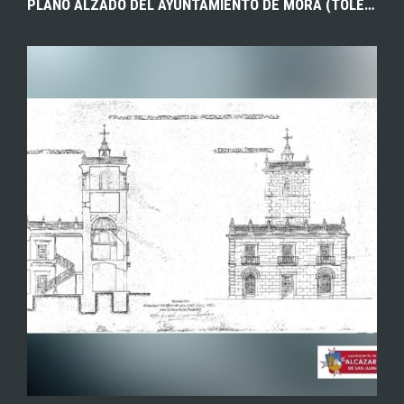
PLANO ALZADO DEL AYUNTAMIENTO DE MORA (TOLEDO), REALIZADO POR EL ARQUITECTO MUNICIPAL FLAVIANO REY DE VIÑAS DÍAZ MARTA. 1927. ARCHIVO MUNICIPAL DE MORA.
EXPLORAR
ZOOM