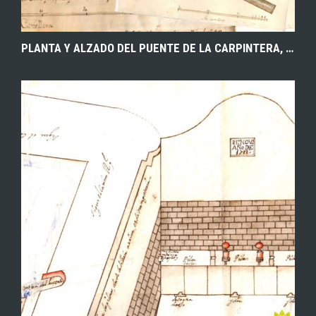
PLANTA Y ALZADO DEL PUENTE DE LA CARPINTERA, JUNTO AL MOLINO EN EL PARAJE DEL CASTELLAR, PROPIOS DEL DEÁN Y CABILDO DE LA CIUDAD DE CUENCA. 1744. ARCHIVO HISTÓRICO PROVINCIAL DE CUENCA.
EXPLORAR
ZOOM