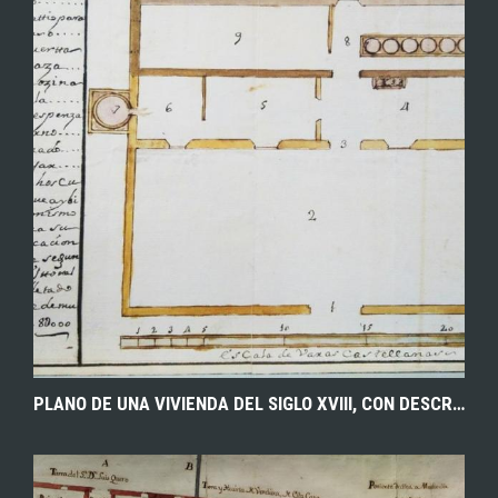
EXPLORAR
ZOOM
PLANO DE UNA VIVIENDA DEL SIGLO XVIII, CON DESCRIPCIÓN DE CADA UNA DE SUS PARTES EN EL MARGEN DERECHO, ESCALA EN VARAS CASTELLANAS, E INDICACIÓN DE ZONAS QUE SE DEBÍAN REFORMAR POR ESTAR VIEJAS. 1750. ARCHIVO HISTÓRICO PROVINCIAL DE CUENCA.