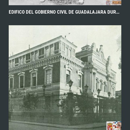
EDIFICO DEL GOBIERNO CIVIL DE GUADALAJARA DURANTE SU CONSTRUCCIÓN. 1945. CENTRO DE LA FOTOGRAFÍA Y LA IMAGEN HISTÓRICA DE GUADALAJARA. ARCHIVO DE LA DIPUTACIÓN PROVINCIAL DE GUADALAJARA.
EXPLORAR
ZOOM