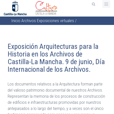
Pasar
al
contenido
Inicio
Archivos
Exposiciones virtuales
/
principal
Sobrescribir
enlaces
de
Exposición Arquitecturas para la
ayuda
Historia en los Archivos de
a
Castilla-La Mancha. 9 de junio, Día
la
Internacional de los Archivos.
navegación
Los documentos relativos a la Arquitectura forman parte
del valioso patrimonio documental de nuestros Archivos.
Representan la memoria de los procesos de construcción
de edificios e infraestructuras promovidas por nuestros
antepasados a lo largo del tiempo, y a veces son el único