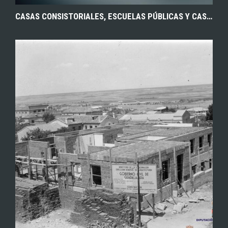
CASAS CONSISTORIALES, ESCUELAS PÚBLICAS Y CASA PARA LOS PROFESORES EN CHOZAS DE CANALES (TOLEDO), OBRA DEL ARQUITECTO PROVINCIAL EZEQUIEL MARTÍN. 1904. ARCHIVO MUNICIPAL DE CHOZAS DE CANALES.
EXPLORAR
ZOOM