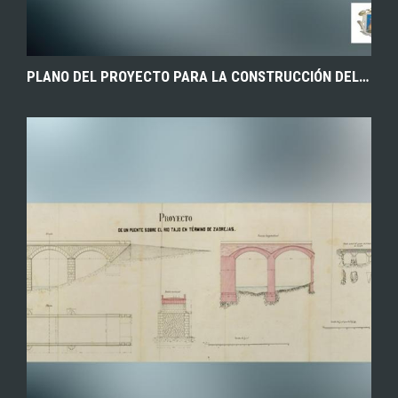
PLANO DEL PROYECTO PARA LA CONSTRUCCIÓN DEL ACUEDUCTO DE LOS ARCOS NUEVOS DE SIGÜENZA (GUADALAJARA), CUYA CONSTRUCCIÓN PERMITIÓ LA LLEGADA DEL AGUA A LAS FUENTES DE LA CIUDAD. 1627. ARCHIVO MUNICIPAL DE SIGÜENZA.
EXPLORAR
ZOOM