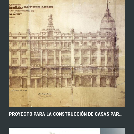
EXPLORAR
ZOOM
PROYECTO PARA LA CONSTRUCCIÓN DE CASAS PARTICULARES EN LA CALLE MARQUÉS DE MOLINS EN SU CONFLUENCIA CON LA CALLE MAYOR DE ALBACETE, REALIZADO POR EL ARQUITECTO MIGUEL ORTÍZ E IRIBAS. 1922. ARCHIVO HISTÓRICO PROVINCIAL DE ALBACETE.