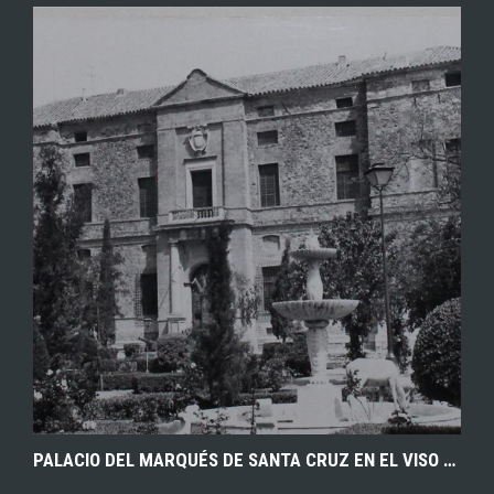
EXPLORAR
ZOOM
PALACIO DEL MARQUÉS DE SANTA CRUZ EN EL VISO DEL MARQUÉS, ACTUALMENTE SEDE DEL ARCHIVO GENERAL DE LA MARINA. FICHA INVENTARIO DEL PATRIMONIO ARQUITECTÓNICO DE INTERÉS HISTÓRICO Y ARTÍSTICO DE LA PROVINCIA DE CIUDAD REAL. 1979. AHP DE CIUDAD REAL.