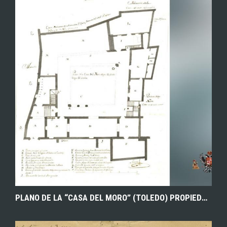
EXPLORAR
ZOOM
PLANO DE LA “CASA DEL MORO” (TOLEDO) PROPIEDAD DEL CONDE DE TORREJÓN, EN LA CALLE REAL QUE VA A LA PLAZA DE SAN CRISTÓBAL, OBRA DEL ALARIFE JOSÉ HERNÁNDEZ SIERRA. 1745. ARCHIVO MUNICIPAL DE TOLEDO.