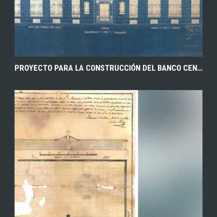
PROYECTO PARA LA CONSTRUCCIÓN DEL BANCO CENTRAL DE ALBACETE, EN LA CALLE MARQUÉS DE MOLINS ESQUINA CON ALTOZANO, OBRA DEL ARQUITECTO ISIDRO DE BENITO. 1926. ARCHIVO HISTÓRICO PROVINCIAL DE ALBACETE.
EXPLORAR
ZOOM