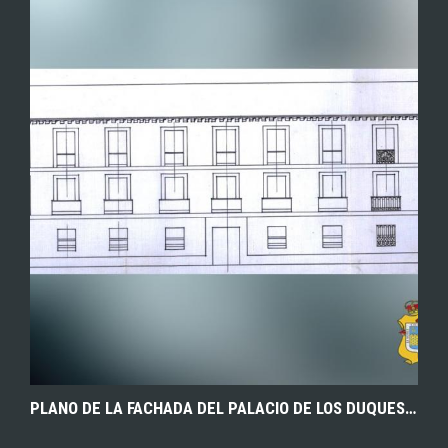
EXPLORAR
ZOOM
PLANO DE LA FACHADA DEL PALACIO DE LOS DUQUES DE RIÁNSARES EN TARANCÓN (CUENCA), INCLUIDO EN EL PROYECTO DE REFORMA REALIZADO POR EL ARQUITECTO D. FELIPE SALAS. 1927. ARCHIVO MUNICIPAL DE TARANCÓN.