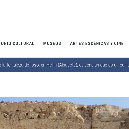
MONIO CULTURAL
MUSEOS
ARTES ESCÉNICAS Y CINE
a fortaleza de Isso, en Hellín (Albacete), evidencian que es un edific