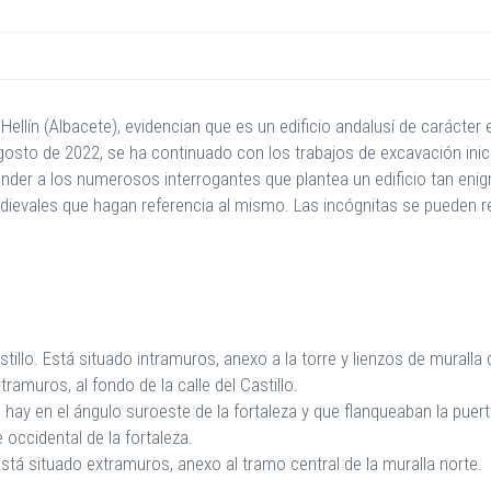
Hellín (Albacete), evidencian que es un edificio andalusí de carácter 
gosto de 2022, se ha continuado con los trabajos de excavación ini
sponder a los numerosos interrogantes que plantea un edificio tan en
vales que hagan referencia al mismo. Las incógnitas se pueden res
astillo. Está situado intramuros, anexo a la torre y lienzos de muralla 
tramuros, al fondo de la calle del Castillo.
ue hay en el ángulo suroeste de la fortaleza y que flanqueaban la pue
 occidental de la fortaleza.
. Está situado extramuros, anexo al tramo central de la muralla norte.