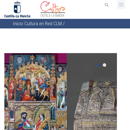
Pasar
al
contenido
Inicio
Cultura en Red CLM
/
principal
Sobrescribir
enlaces
de
ayuda
a
la
navegación