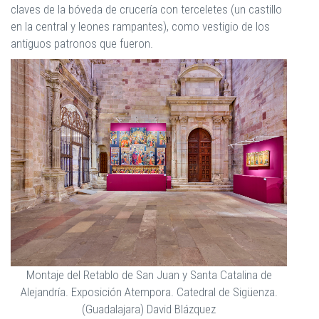
claves de la bóveda de crucería con terceletes (un castillo
en la central y leones rampantes), como vestigio de los
antiguos patronos que fueron.
Montaje del Retablo de San Juan y Santa Catalina de
Alejandría. Exposición Atempora. Catedral de Sigüenza.
(Guadalajara) David Blázquez