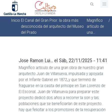
Pasar
al
contenido
Inicio
El Canal del Gran Prior: la obra más
Magnífico
/
principal
Sobrescribir
desconocida del arquitecto del Museo
artículo de
enlaces
del Prado
una…
de
ayuda
a
la
Jose Ramon Lui…
el
Sáb, 22/11/2025 - 11:41
navegación
Magnífico artículo de una gran obra de nuestro gran
arquitecto Juan de Villanueva, impulsada y apoyada
por el Infante Gabriel en 1872,,y que terminó de
fraguarse en la casita del príncipe en San Lorenzo de
El Escorial. Juan de Villanueva para preparar este
proyecto dedicó dos años a recorrer la son y las
poblaciones que se beneficiarían de este proyecto.
hay que felicitar a los promotores de la recuperación