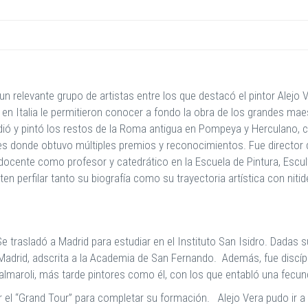
n relevante grupo de artistas entre los que destacó el pintor Alejo 
en Italia le permitieron conocer a fondo la obra de los grandes mae
udió y pintó los restos de la Roma antigua en Pompeya y Herculano,
s donde obtuvo múltiples premios y reconocimientos. Fue director 
cente como profesor y catedrático en la Escuela de Pintura, Escult
 perfilar tanto su biografía como su trayectoria artística con nitid
e trasladó a Madrid para estudiar en el Instituto San Isidro. Dadas su
 Madrid, adscrita a la Academia de San Fernando. Además, fue discí
lmaroli, más tarde pintores como él, con los que entabló una fecun
cer el “Grand Tour” para completar su formación. Alejo Vera pudo ir