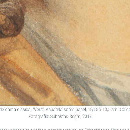
de dama clásica, “Vera”, Acuarela sobre papel, 18,15 x 13,5 cm. Colec
Fotografía: Subastas Segre, 2017.