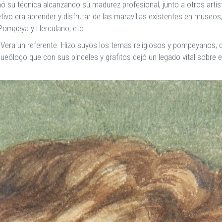
nó su técnica alcanzando su madurez profesional, junto a otros artis
etivo era aprender y disfrutar de las maravillas existentes en museos
 Pompeya y Herculano, etc.
o Vera un referente. Hizo suyos los temas religiosos y pompeyanos, q
rqueólogo que con sus pinceles y grafitos dejó un legado vital sobr