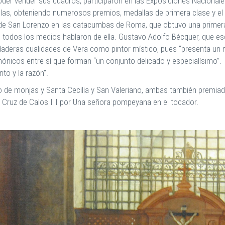
der vender sus cuadros, participaron en las Exposiciones Nacionales
llas, obteniendo numerosos premios, medallas de primera clase y el
o de San Lorenzo en las catacumbas de Roma, que obtuvo una primera
 todos los medios hablaron de ella. Gustavo Adolfo Bécquer, que es
verdaderas cualidades de Vera como pintor místico, pues “presenta un 
rmónicos entre sí que forman “un conjunto delicado y especialísimo”. 
to y la razón”.
o de monjas y Santa Cecilia y San Valeriano, ambas también premiad
a Cruz de Calos III por Una señora pompeyana en el tocador.