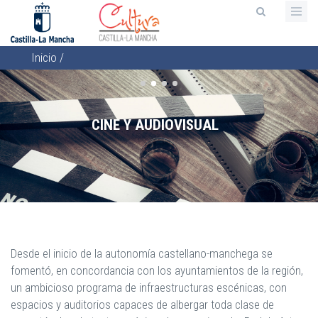
Pasar
al
contenido
Inicio
/
principal
Sobrescribir
enlaces
de
CINE Y AUDIOVISUAL
ayuda
a
la
navegación
ARTES ESCÉNICAS
CINE Y AUDIOVISUAL
ESPACIOS ESCÉNICOS
FESTIVALES Y MUESTRAS
Y MUSICALES
Desde el inicio de la autonomía castellano-manchega se
fomentó, en concordancia con los ayuntamientos de la región,
un ambicioso programa de infraestructuras escénicas, con
espacios y auditorios capaces de albergar toda clase de