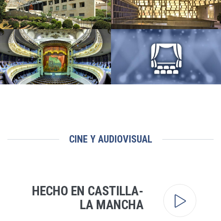
TEATRO AUDITORIO DE
TEATRO AUDITORIO BUERO
CUENCA
VALLEJO
Cuenca
Guadalajara
TEATRO DE ROJAS
MÁS ESPACIOS ESCÉNICOS
Toledo
CINE Y AUDIOVISUAL
HECHO EN CASTILLA-
LA MANCHA