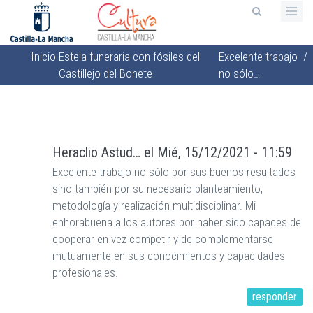
Pasar
al
contenido
Inicio
Estela funeraria con fósiles del
Excelente trabajo
/
principal
Sobrescribir
Castillejo del Bonete
no sólo…
enlaces
de
ayuda
a
Heraclio Astud…
el
Mié, 15/12/2021 - 11:59
la
Excelente trabajo no sólo por sus buenos resultados
navegación
sino también por su necesario planteamiento,
metodología y realización multidisciplinar. Mi
enhorabuena a los autores por haber sido capaces de
cooperar en vez competir y de complementarse
mutuamente en sus conocimientos y capacidades
profesionales.
responder