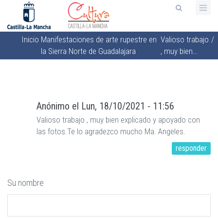
Pasar
al
contenido
Inicio
Manifestaciones de arte rupestre en
Valioso trabajo
/
principal
Sobrescribir
la Sierra Norte de Guadalajara
, muy bien…
enlaces
de
ayuda
a
Anónimo
el
Lun, 18/10/2021 - 11:56
la
Valioso trabajo , muy bien explicado y apoyado con
navegación
las fotos.Te lo agradezco mucho Ma. Angeles.
responder
Su nombre